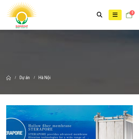
0
Dự án
Hà Nội