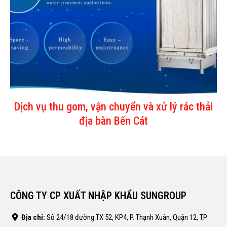
Dịch vụ thu gom, vận chuyển và xử lý rác thải
địa bàn Bến Cát
CÔNG TY CP XUẤT NHẬP KHẨU SUNGROUP
Địa chỉ:
Số 24/18 đường TX 52, KP4, P. Thạnh Xuân, Quận 12, TP.