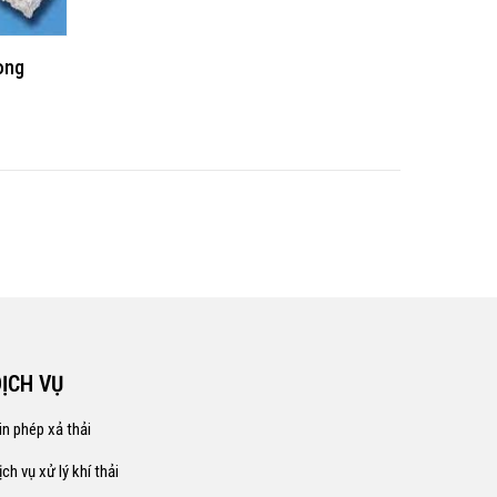
 ong
DỊCH VỤ
in phép xả thải
ịch vụ xử lý khí thải