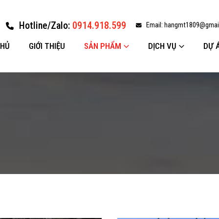
Hotline/Zalo:
0914.918.599
Email:
hangmt1809@gmai
CHỦ
GIỚI THIỆU
SẢN PHẨM
DỊCH VỤ
DỰ 