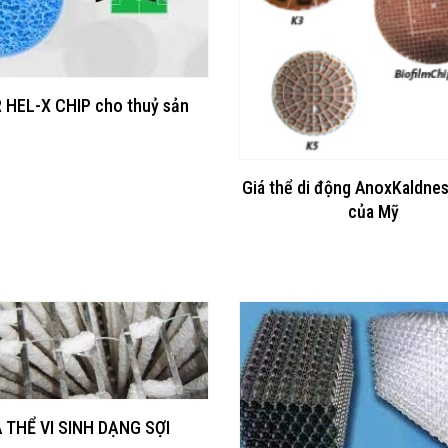
 HEL-X CHIP cho thuỷ sản
Giá thể di động AnoxKaldn
của Mỹ
Á THỂ VI SINH DẠNG SỢI