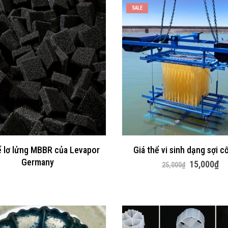
SALE
ể lơ lửng MBBR của Levapor
Giá thể vi sinh dạng sợi c
Germany
Giá
Gi
15,000
₫
25,000
₫
gốc
hi
là:
tại
25,000₫.
là:
15