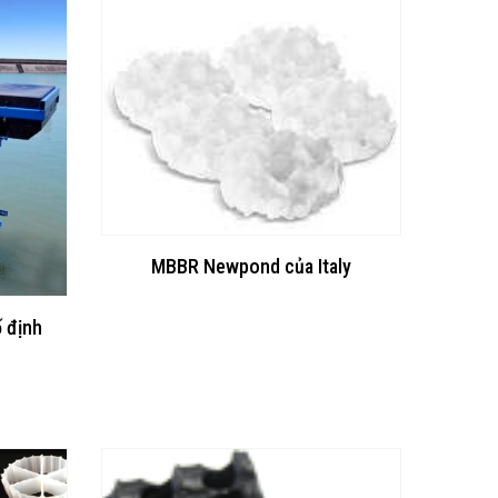
MBBR Newpond của Italy
ố định
á
ện
,000₫.