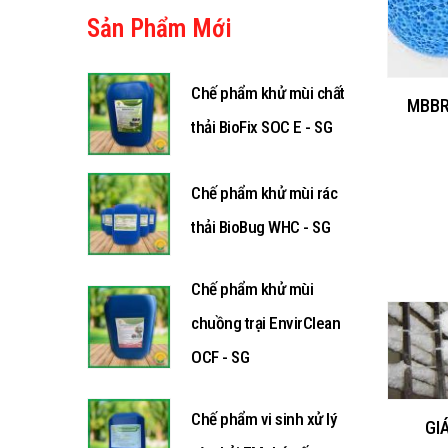
Sản Phẩm Mới
Chế phẩm khử mùi chất
MBBR
thải BioFix SOC E - SG
Chế phẩm khử mùi rác
thải BioBug WHC - SG
Chế phẩm khử mùi
chuồng trại EnvirClean
OCF - SG
Chế phẩm vi sinh xử lý
GI