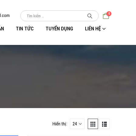
0
l.com
ÁN
TIN TỨC
TUYỂN DỤNG
LIÊN HỆ
Hiển thị: