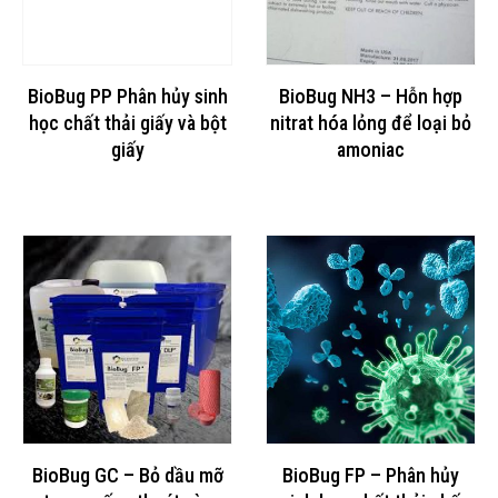
BioBug PP Phân hủy sinh
BioBug NH3 – Hỗn hợp
học chất thải giấy và bột
nitrat hóa lỏng để loại bỏ
giấy
amoniac
BioBug GC – Bỏ dầu mỡ
BioBug FP – Phân hủy