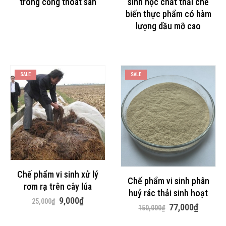
trong cống thoát sàn
sinh học chất thải chế
biến thực phẩm có hàm
lượng dầu mỡ cao
SALE
SALE
Chế phẩm vi sinh xử lý
Chế phẩm vi sinh phân
rơm rạ trên cây lúa
huỷ rác thải sinh hoạt
Giá
Giá
9,000
₫
25,000
₫
Giá
Giá
77,000
₫
gốc
hiện
150,000
₫
gốc
hiện
là:
tại
là:
tại