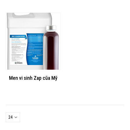
25,000₫.
là:
150,000₫.
là:
9,000₫.
77,000₫
Men vi sinh Zap cũa Mỹ