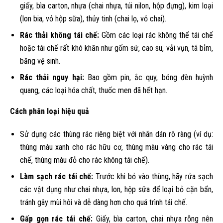
giấy, bìa carton, nhựa (chai nhựa, túi nilon, hộp đựng), kim loại
(lon bia, vỏ hộp sữa), thủy tinh (chai lọ, vỏ chai).
Rác thải không tái chế:
Gồm các loại rác không thể tái chế
hoặc tái chế rất khó khăn như gốm sứ, cao su, vải vụn, tã bỉm,
băng vệ sinh.
Rác thải nguy hại:
Bao gồm pin, ắc quy, bóng đèn huỳnh
quang, các loại hóa chất, thuốc men đã hết hạn.
Cách phân loại hiệu quả
Sử dụng các thùng rác riêng biệt với nhãn dán rõ ràng (ví dụ:
thùng màu xanh cho rác hữu cơ, thùng màu vàng cho rác tái
chế, thùng màu đỏ cho rác không tái chế).
Làm sạch rác tái chế:
Trước khi bỏ vào thùng, hãy rửa sạch
các vật dụng như chai nhựa, lon, hộp sữa để loại bỏ cặn bẩn,
tránh gây mùi hôi và dễ dàng hơn cho quá trình tái chế.
Gấp gọn rác tái chế:
Giấy, bìa carton, chai nhựa rỗng nên