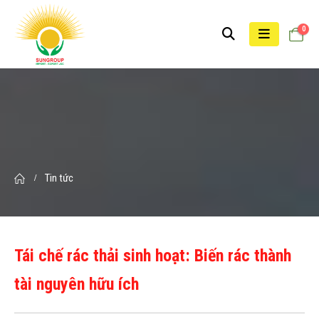
0
Tin tức
Tái chế rác thải sinh hoạt: Biến rác thành
tài nguyên hữu ích