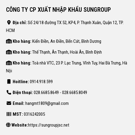
CÔNG TY CP XUẤT NHẬP KHẨU SUNGROUP
Địa chỉ:
Số 24/18 đường TX 52, KP4, P. Thạnh Xuân, Quận 12, TP.
HCM
Kho hàng:
Kiến Điền, An Điền, Bến Cát, Bình Dương
Kho hàng:
Thế Thạnh, Ân Thạnh, Hoài Ân, Bình Định
Kho hàng:
Toà nhà VTC, 23 P. Lạc Trung, Vĩnh Tuy, Hai Bà Trưng, Hà
Nội
Hoitline:
0914.918.599
Điện thoại:
028.6685.8649 - 028.6685.8049
Email:
hangmt1809@gmail.com
MST:
0316242005
Website:
https://sungroupjsc.net