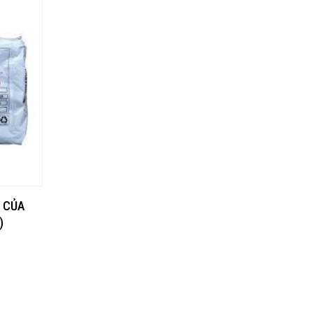
N CỦA
)