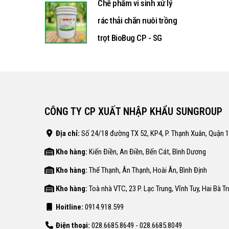
Chế phẩm vi sinh xử lý
rác thải chăn nuôi trồng
trọt BioBug CP - SG
CÔNG TY CP XUẤT NHẬP KHẨU SUNGROUP
Địa chỉ:
Số 24/18 đường TX 52, KP4, P. Thạnh Xuân, Quận 
Kho hàng:
Kiến Điền, An Điền, Bến Cát, Bình Dương
Kho hàng:
Thế Thạnh, Ân Thạnh, Hoài Ân, Bình Định
Kho hàng:
Toà nhà VTC, 23 P. Lạc Trung, Vĩnh Tuy, Hai Bà T
Hoitline:
0914.918.599
Điện thoại:
028.6685.8649 - 028.6685.8049