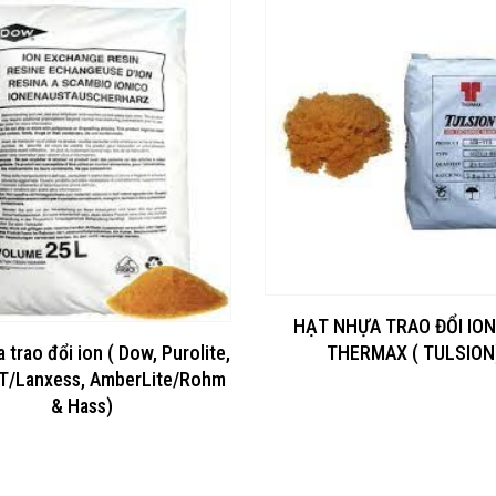
HẠT NHỰA TRAO ĐỔI IO
 trao đổi ion ( Dow, Purolite,
THERMAX ( TULSION
T/Lanxess, AmberLite/Rohm
& Hass)