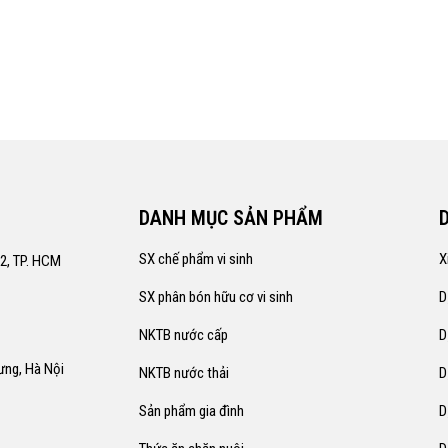
DANH MỤC SẢN PHẨM
SX chế phẩm vi sinh
X
12, TP. HCM
SX phân bón hữu cơ vi sinh
D
NKTB nước cấp
D
rưng, Hà Nội
NKTB nước thải
D
Sản phẩm gia đình
D