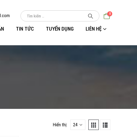
0
l.com
ÁN
TIN TỨC
TUYỂN DỤNG
LIÊN HỆ
Hiển thị: