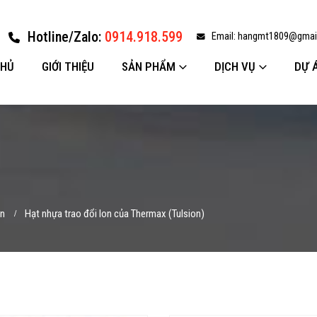
Hotline/Zalo:
0914.918.599
Email:
hangmt1809@gmai
CHỦ
GIỚI THIỆU
SẢN PHẨM
DỊCH VỤ
DỰ 
on
Hạt nhựa trao đổi Ion của Thermax (Tulsion)