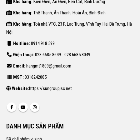
Kho hàng:
Kiến Điền, An Điền, Bến Cát, Bình Dương
Kho hàng:
Thế Thạnh, Ân Thạnh, Hoài Ân, Bình Định
Kho hàng:
Toà nhà VTC, 23 P. Lạc Trung, Vĩnh Tuy, Hai Bà Trưng, Hà
Nội
Hoitline:
0914.918.599
Điện thoại:
028.6685.8649 - 028.6685.8049
Email:
hangmt1809@gmail.com
MST:
0316242005
Website:
https://sungroupjsc.net
DANH MỤC SẢN PHẨM
SX chế phẩm vi sinh