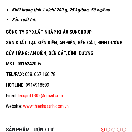
Khối lượng tịnh:
1 bịch/ 200 g, 25 kg/bao, 50 kg/bao
Sản xuất tại:
CÔNG TY CP XUẤT NHẬP KHẨU SUNGROUP
SẢN XUẤT TẠI: KIẾN ĐIỀN, AN ĐIỀN, BẾN CÁT, BÌNH DƯƠNG
CỬA HÀNG: AN ĐIỀN, BẾN CÁT, BÌNH DƯƠNG
MST: 0316242005
TEL/FAX:
028. 667 166 78
HOTLINE:
0914918599
Email:
hangmt1809@gmail.com
Website:
www.thienhaxanh.com.vn
SẢN PHẨM TƯƠNG TỰ