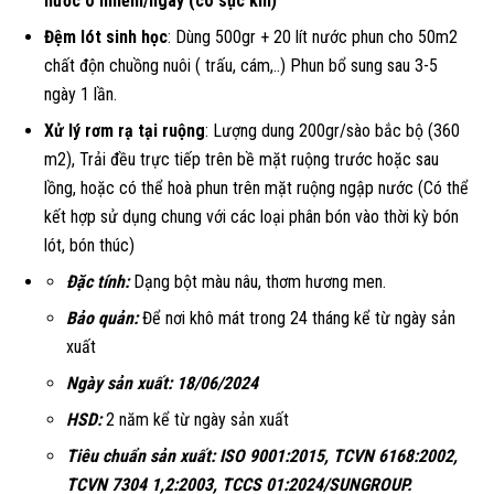
nước ô nhiễm/ngày (có sục khí)
Đệm lót sinh học
: Dùng 500gr + 20 lít nước phun cho 50m2
chất độn chuồng nuôi ( trấu, cám,..) Phun bổ sung sau 3-5
ngày 1 lần.
Xử lý rơm rạ tại ruộng
: Lượng dung 200gr/sào bắc bộ (360
m2), Trải đều trực tiếp trên bề mặt ruộng trước hoặc sau
lồng, hoặc có thể hoà phun trên mặt ruộng ngập nước (Có thể
kết hợp sử dụng chung với các loại phân bón vào thời kỳ bón
lót, bón thúc)
Đặc tính:
Dạng bột màu nâu, thơm hương men.
Bảo quản:
Để nơi khô mát trong 24 tháng kể từ ngày sản
xuất
Ngày sản xuất:
18/06/2024
HSD:
2 năm kể từ ngày sản xuất
Tiêu chuẩn sản xuất:
ISO 9001:2015, TCVN 6168:2002,
TCVN 7304 1,2:2003, TCCS 01:2024/SUNGROUP.