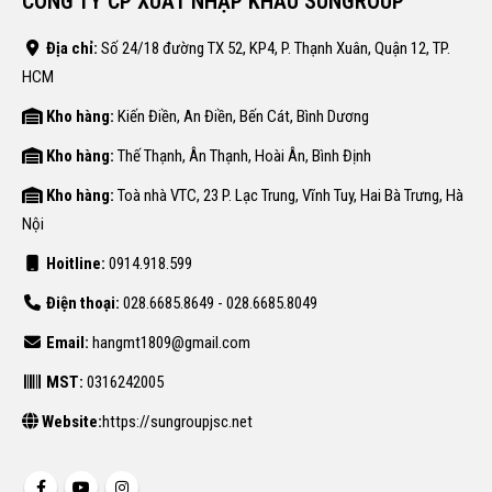
CÔNG TY CP XUẤT NHẬP KHẨU SUNGROUP
Địa chỉ:
Số 24/18 đường TX 52, KP4, P. Thạnh Xuân, Quận 12, TP.
HCM
Kho hàng:
Kiến Điền, An Điền, Bến Cát, Bình Dương
Kho hàng:
Thế Thạnh, Ân Thạnh, Hoài Ân, Bình Định
Kho hàng:
Toà nhà VTC, 23 P. Lạc Trung, Vĩnh Tuy, Hai Bà Trưng, Hà
Nội
Hoitline:
0914.918.599
Điện thoại:
028.6685.8649 - 028.6685.8049
Email:
hangmt1809@gmail.com
MST:
0316242005
Website:
https://sungroupjsc.net