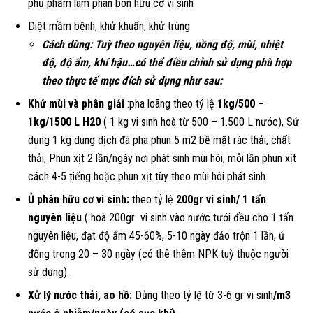
phụ phẩm làm phân bón hữu cơ vi sinh
Diệt mầm bệnh, khử khuẩn, khử trùng
Cách dùng:
Tuỳ theo nguyên liệu, nồng độ, mùi, nhiệt
độ, độ ẩm, khí hậu…có thể điều chỉnh sử dụng phù hợp
theo thực tế mục đích sử dụng như sau:
Khử mùi và phân giải
:pha loãng theo tỷ lệ
1kg/500 –
1kg/1500 L H20
( 1 kg vi sinh hoà từ 500 – 1.500 L nước), Sử
dụng 1 kg dung dịch đã pha phun 5 m2 bề mặt rác thải, chất
thải, Phun xịt 2 lần/ngày nơi phát sinh mùi hôi, mỗi lần phun xịt
cách 4-5 tiếng hoặc phun xịt tùy theo mùi hôi phát sinh.
Ủ phân hữu cơ vi sinh:
theo tỷ lệ
200gr vi sinh/ 1 tấn
nguyên liệu
( hoà 200gr vi sinh vào nước tưới đều cho 1 tấn
nguyên liệu, đạt độ ẩm 45-60%, 5-10 ngày đảo trộn 1 lần, ủ
đống trong 20 – 30 ngày (có thê thêm NPK tuỳ thuộc người
sử dụng).
Xử lý nước thải, ao hồ:
Dủng theo tỷ lệ từ 3-6 gr vi sinh
/m3