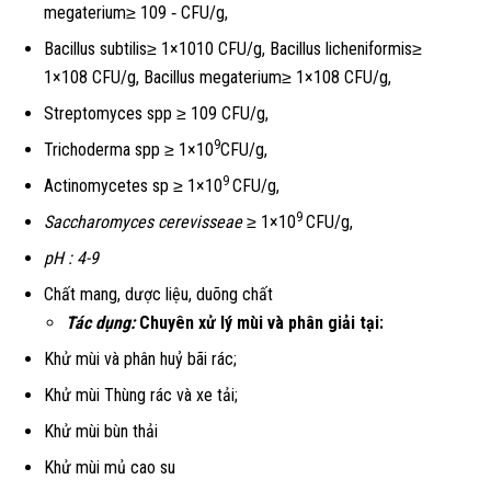
megaterium≥ 109 ‑ CFU/g,
Bacillus subtilis≥ 1×1010 CFU/g, Bacillus licheniformis≥
1×108 CFU/g, Bacillus megaterium≥ 1×108 CFU/g,
Streptomyces spp ≥ 109 CFU/g,
9
Trichoderma spp ≥ 1×10
CFU/g,
9
Actinomycetes sp ≥ 1×10
CFU/g,
9
Saccharomyces cerevisseae
≥ 1×10
CFU/g,
pH : 4-9
Chất mang, dược liệu, duõng chất
Tác dụng:
Chuyên xử lý mùi và phân giải tại:
Khử mùi và phân huỷ bãi rác;
Khử mùi Thùng rác và xe tải;
Khử mùi bùn thải
Khử mùi mủ cao su