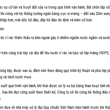
 sự cố lún và trượt đất xảy ra trong quá trình vận hành, Bãi chôn lấp s
thi công với hệ thống tường ngăn bằng cọc xi măng – đất sâu 20m xun
hấp hơn, mái dốc hố đào, đáy hố đào ổn định và kiên cố hơn.
ồm:
ớc rỉ rác thẩm thấu ra bên ngoài gây ô nhiễm nguồn nước ngầm và nướ
 trên cùng trải lớp vải địa để thu nước rỉ rác và bảo vệ lớp màng HDPE;
 từng lớp, được san ủi, đầm nén theo đúng quy trình kỹ thuật và phủ lớp p
ùng và tách nước mưa.
 suốt quá trình vận hành, khí thải được xử lý sơ bộ bằng than hoạt tính 
 Sau khi đạt công suất theo thiết kế, Công ty sẽ thi công hệ thống đấu n
.
om đưa về nhà máy xử lý đại Quy chuẩn Việt Nam hiện hành trước khi thả