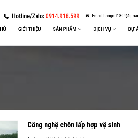
Hotline/Zalo:
0914.918.599
Email:
hangmt1809@gmai
CHỦ
GIỚI THIỆU
SẢN PHẨM
DỊCH VỤ
DỰ 
Công nghệ chôn lấp hợp vệ sinh