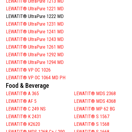
LEWATIT® UltraPure 1213 MD
LEWATIT® UltraPure 1221 MD
LEWATIT® UltraPure 1222 MD
LEWATIT® UltraPure 1231 MD
LEWATIT® UltraPure 1241 MD
LEWATIT® UltraPure 1243 MD
LEWATIT® UltraPure 1261 MD
LEWATIT® UltraPure 1292 MD
LEWATIT® UltraPure 1294 MD
LEWATIT® VP OC 1026
LEWATIT® VP OC 1064 MD PH
Food & Beverage
LEWATIT® A 365
LEWATIT® MDS 2368
LEWATIT® AF 5
LEWATIT® MDS 4368
LEWATIT® C 249 NS
LEWATIT® MP 62 BG
LEWATIT® K 2431
LEWATIT® S 1567
LEWATIT® K2620
LEWATIT® S 1568
LEWATIT® MDS 1268 Ca / 290
LEWATIT® S 1668