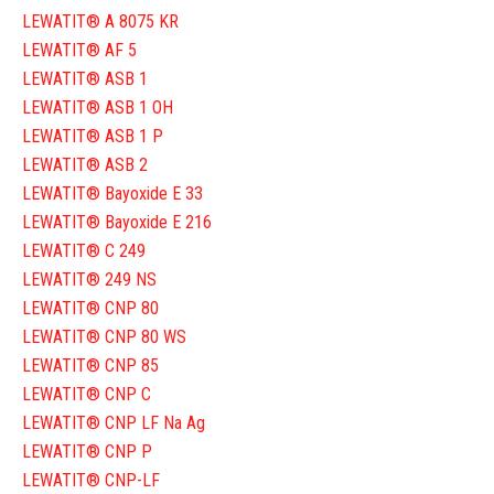
LEWATIT® A 8075 KR
LEWATIT® AF 5
LEWATIT® ASB 1
LEWATIT® ASB 1 OH
LEWATIT® ASB 1 P
LEWATIT® ASB 2
LEWATIT® Bayoxide E 33
LEWATIT® Bayoxide E 216
LEWATIT® C 249
LEWATIT® 249 NS
LEWATIT® CNP 80
LEWATIT® CNP 80 WS
LEWATIT® CNP 85
LEWATIT® CNP C
LEWATIT® CNP LF Na Ag
LEWATIT® CNP P
LEWATIT® CNP-LF