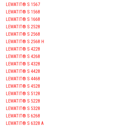
LEWATIT® S 1567
LEWATIT® S 1568
LEWATIT® S 1668
LEWATIT® S 2528
LEWATIT® S 2568
LEWATIT® S 2568 H
LEWATIT® S 4228
LEWATIT® S 4268
LEWATIT® S 4328
LEWATIT® S 4428
LEWATIT® S 4468
LEWATIT® S 4528
LEWATIT® S 5128
LEWATIT® S 5228
LEWATIT® S 5328
LEWATIT® S 6268
LEWATIT® S 6328 A