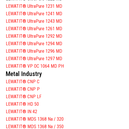
LEWATIT® UltraPure 1231 MD
LEWATIT® UltraPure 1241 MD
LEWATIT® UltraPure 1243 MD
LEWATIT® UltraPure 1261 MD
LEWATIT® UltraPure 1292 MD
LEWATIT® UltraPure 1294 MD
LEWATIT® UltraPure 1296 MD
LEWATIT® UltraPure 1297 MD
LEWATIT® VP OC 1064 MD PH
Metal Industry
LEWATIT® CNP C
LEWATIT® CNP P
LEWATIT® CNP LF
LEWATIT® HD 50
LEWATIT® IN 42
LEWATIT® MDS 1368 Na / 320
LEWATIT® MDS 1368 Na / 350