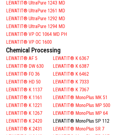
LEWATIT® UltraPure 1243 MD
LEWATIT® UltraPure 1261 MD
LEWATIT® UltraPure 1292 MD
LEWATIT® UltraPure 1294 MD
LEWATIT® VP OC 1064 MD PH
LEWATIT® VP OC 1600
Chemical Processing
LEWATIT® AF 5
LEWATIT® K 6367
LEWATIT® DW 630
LEWATIT® K 6387
LEWATIT® FO 36
LEWATIT® K 6462
LEWATIT® HD 50
LEWATIT® K 7333
LEWATIT® K 1137
LEWATIT® K 7367
LEWATIT® K 1161
LEWATIT® MonoPlus MK 51
LEWATIT® K 1221
LEWATIT® MonoPlus MP 500
LEWATIT® K 1267
LEWATIT® MonoPlus MP 64
LEWATIT® K 2420
LEWATIT® MonoPlus SP 112
LEWATIT® K 2431
LEWATIT® MonoPlus SR 7