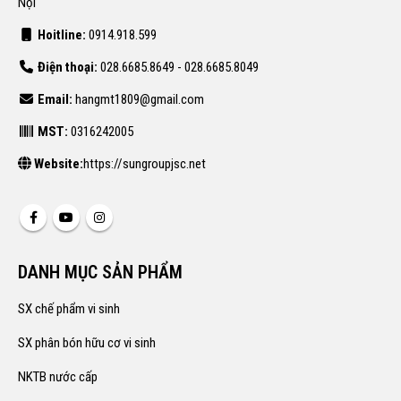
Nội
Hoitline:
0914.918.599
Điện thoại:
028.6685.8649 - 028.6685.8049
Email:
hangmt1809@gmail.com
MST:
0316242005
Website:
https://sungroupjsc.net
DANH MỤC SẢN PHẨM
SX chế phẩm vi sinh
SX phân bón hữu cơ vi sinh
NKTB nước cấp