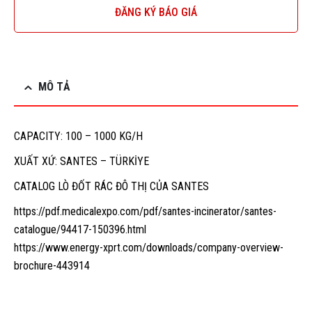
ĐĂNG KÝ BÁO GIÁ
MÔ TẢ
CAPACITY: 100 – 1000 KG/H
XUẤT XỨ: SANTES – TÜRKİYE
CATALOG LÒ ĐỐT RÁC ĐÔ THỊ CỦA SANTES
https://pdf.medicalexpo.com/pdf/santes-incinerator/santes-
catalogue/94417-150396.html
https://www.energy-xprt.com/downloads/company-overview-
brochure-443914