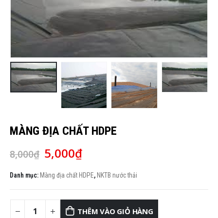
MÀNG ĐỊA CHẤT HDPE
Giá
Giá
5,000
₫
8,000
₫
gốc
hiện
là:
tại
Danh mục:
Màng địa chất HDPE
,
NKTB nước thải
8,000₫.
là:
5,000₫.
THÊM VÀO GIỎ HÀNG