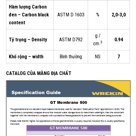
Hàm lượng Carbon
đen – Carbon black
ASTM D 1603
%
2,0-3,0
content
g /
Tỷ trọng – Density
ASTM D792
0.94
3
cm
Khổ rộng – width
Bình thường
NS
7
CATALOG CỦA MÀNG ĐỊA CHẤT