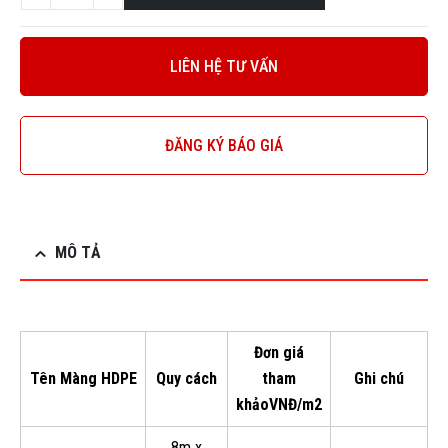
LIÊN HỆ TƯ VẤN
ĐĂNG KÝ BÁO GIÁ
MÔ TẢ
Đơn giá
Tên Màng HDPE
Quy cách
tham
Ghi chú
khảo
VNĐ/m2
8m x