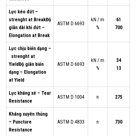
Lực kéo đứt –
strenght at Break
Độ
kN / m
61
ASTM D 6693
giãn dài khi đứt –
%
700
Elongation at Break
Lực chịu biến dạng –
strenght at
kN / m
34
Yield
Độ giãn biến
ASTM D 6693
%
13
dạng – Elongation
at Yield
Lực kháng xé – Tear
ASTM D 1004
n
275
Resistance
Kháng xuyên thủng
– Puncture
ASTM D 4833
n
730
Resistance