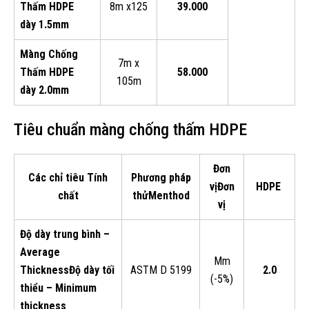
Thấm HDPE
8m x125
39.000
dày 1.5mm
Màng Chống
7m x
Thấm HDPE
58.000
105m
dày 2.0mm
Tiêu chuẩn màng chống thấm HDPE
Đơn
Các chỉ tiêu
Tính
Phương pháp
vị
Đơn
HDPE
chất
thử
Menthod
vị
Độ dày trung bình –
Average
Mm
Thickness
Độ dày tối
ASTM D 5199
2.0
(-5%)
thiểu – Minimum
thickness