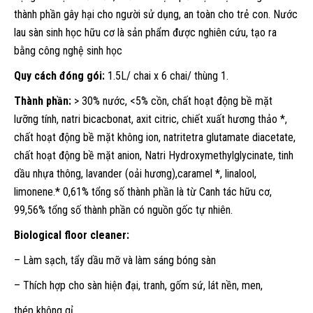
thành phần gây hại cho người sử dụng, an toàn cho trẻ con. Nước
lau sàn sinh học hữu cơ là sản phẩm được nghiên cứu, tạo ra
bằng công nghệ sinh học
Quy cách đóng gói:
1.5L/ chai x 6 chai/ thùng 1.
Thành phần:
> 30% nước, <5% cồn, chất hoạt động bề mặt
lưỡng tính, natri bicacbonat, axit citric, chiết xuất hương thảo *,
chất hoạt động bề mặt không ion, natritetra glutamate diacetate,
chất hoạt động bề mặt anion, Natri Hydroxymethylglycinate, tinh
dầu nhựa thông, lavander (oải hương),caramel *, linalool,
limonene.* 0,61% tổng số thành phần là từ Canh tác hữu cơ,
99,56% tổng số thành phần có nguồn gốc tự nhiên.
Biological floor cleaner:
– Làm sạch, tẩy dầu mỡ và làm sáng bóng sàn
– Thích hợp cho sàn hiện đại, tranh, gốm sứ, lát nền, men,
thép không gỉ…