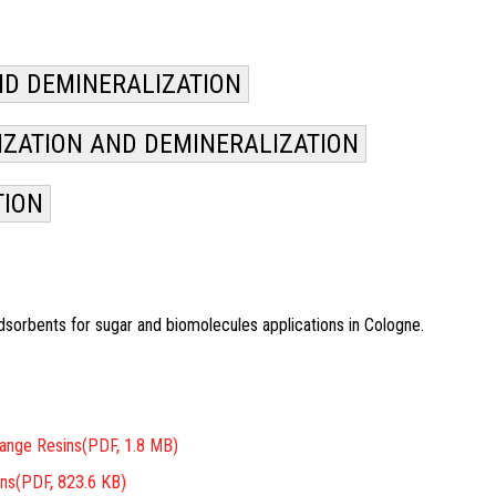
ND DEMINERALIZATION
IZATION AND DEMINERALIZATION
TION
adsorbents for sugar and biomolecules applications in Cologne.
hange Resins
(PDF, 1.8 MB)
ins
(PDF, 823.6 KB)