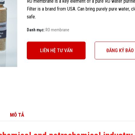
RO membrane is a key element of a pure RO water purifie
Filter is a brand from USA. Can bring purely pure water, c
safe.
Danh mục:
RO membrane
LIÊN HỆ TƯ VẤN
ĐĂNG KÝ BÁO 
MÔ TẢ