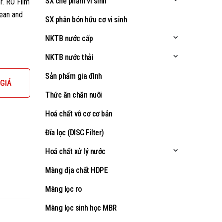
SX chế phẩm vi sinh
r. RO Film
lean and
SX phân bón hữu cơ vi sinh
NKTB nước cấp
NKTB nước thải
Sản phẩm gia đình
GIÁ
Thức ăn chăn nuôi
Hoá chất vô cơ cơ bản
Đĩa lọc (DISC Filter)
Hoá chất xử lý nước
Màng địa chất HDPE
Màng lọc ro
Màng lọc sinh học MBR