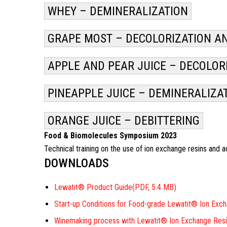
WHEY – DEMINERALIZATION
GRAPE MOST – DECOLORIZATION A
APPLE AND PEAR JUICE – DECOLOR
PINEAPPLE JUICE – DEMINERALIZA
ORANGE JUICE – DEBITTERING
Food & Biomolecules Symposium 2023
Technical training on the use of ion exchange resins and 
DOWNLOADS
Lewatit® Product Guide
(PDF, 5.4 MB)
Start-up Conditions for Food-grade Lewatit® Ion Exc
Winemaking process with Lewatit® Ion Exchange Res