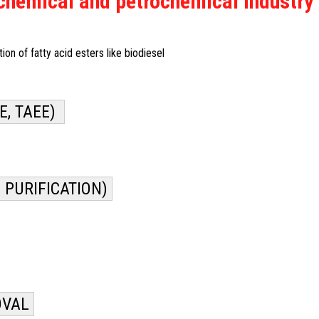
 chemical and petrochemical industry
on of fatty acid esters like biodiesel
E, TAEE)
 PURIFICATION)
OVAL