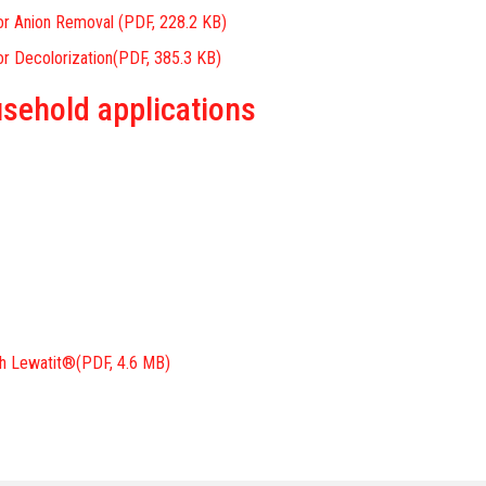
for Anion Removal
(PDF, 228.2 KB)
r Decolorization
(PDF, 385.3 KB)
usehold applications
th Lewatit®
(PDF, 4.6 MB)