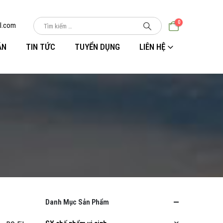
0
l.com
ÁN
TIN TỨC
TUYỂN DỤNG
LIÊN HỆ
Danh Mục Sản Phẩm