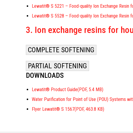
Lewatit® S 5221 – Food-quality Ion Exchange Resin 
Lewatit® S 5528 – Food-quality Ion Exchange Resin fo
3. Ion exchange resins for ho
COMPLETE SOFTENING
PARTIAL SOFTENING
DOWNLOADS
Lewatit® Product Guide
(PDF, 5.4 MB)
Water Purification for Point of Use (POU) Systems wi
Flyer Lewatit® S 1567
(PDF, 463.8 KB)