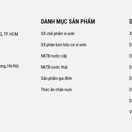
DANH MỤC SẢN PHẨM
SX chế phẩm vi sinh
X
12, TP. HCM
SX phân bón hữu cơ vi sinh
D
NKTB nước cấp
D
rưng, Hà Nội
NKTB nước thải
D
Sản phẩm gia đình
D
Thức ăn chăn nuôi
D
D
V