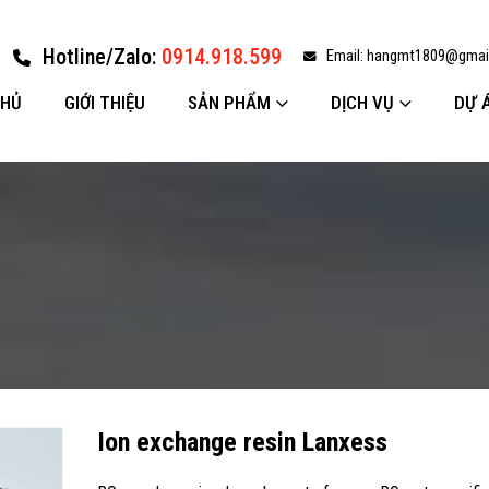
Hotline/Zalo:
0914.918.599
Email:
hangmt1809@gmai
CHỦ
GIỚI THIỆU
SẢN PHẨM
DỊCH VỤ
DỰ 
Ion exchange resin Lanxess