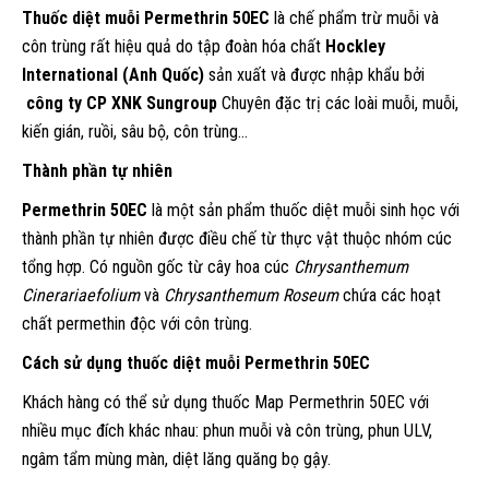
Thuốc diệt muỗi Permethrin 50EC
là chế phẩm trừ muỗi và
côn trùng rất hiệu quả do tập đoàn hóa chất
Hockley
International (Anh Quốc)
sản xuất và được nhập khẩu bởi
công ty CP XNK Sungroup
Chuyên đặc trị các loài muỗi, muỗi,
kiến gián, ruồi, sâu bộ, côn trùng…
Thành phần tự nhiên
Permethrin 50EC
là một sản phẩm thuốc diệt muỗi sinh học với
thành phần tự nhiên được điều chế từ thực vật thuộc nhóm cúc
tổng hợp. Có nguồn gốc từ cây hoa cúc
Chrysanthemum
Cinerariaefolium
và
Chrysanthemum Roseum
chứa các hoạt
chất permethin độc với côn trùng.
Cách sử dụng thuốc diệt muỗi Permethrin 50EC
Khách hàng có thể sử dụng thuốc Map Permethrin 50EC với
nhiều mục đích khác nhau: phun muỗi và côn trùng, phun ULV,
ngâm tẩm mùng màn, diệt lăng quăng bọ gậy.