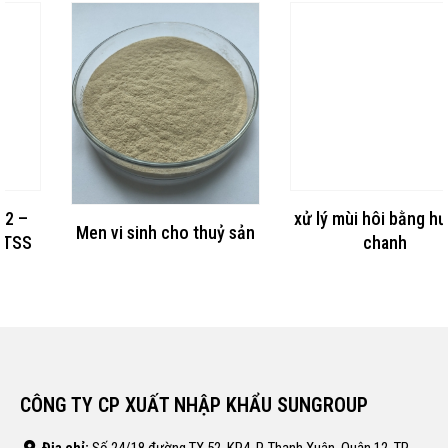
xử lý mùi hôi bằng hương
Men vi sinh cho thuỷ sản
chanh
CÔNG TY CP XUẤT NHẬP KHẨU SUNGROUP
Địa chỉ:
Số 24/18 đường TX 52, KP4, P. Thạnh Xuân, Quận 12, TP.