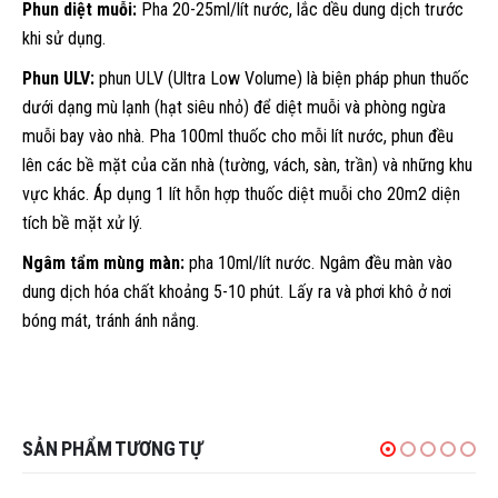
Phun diệt muỗi:
Pha 20-25ml/lít nước, lắc dều dung dịch trước
khi sử dụng.
Phun ULV:
phun ULV (Ultra Low Volume) là biện pháp phun thuốc
dưới dạng mù lạnh (hạt siêu nhỏ) để diệt muỗi và phòng ngừa
muỗi bay vào nhà. Pha 100ml thuốc cho mỗi lít nước, phun đều
lên các bề mặt của căn nhà (tường, vách, sàn, trần) và những khu
vực khác. Áp dụng 1 lít hỗn hợp thuốc diệt muỗi cho 20m2 diện
tích bề mặt xử lý.
Ngâm tẩm mùng màn:
pha 10ml/lít nước. Ngâm đều màn vào
dung dịch hóa chất khoảng 5-10 phút. Lấy ra và phơi khô ở nơi
bóng mát, tránh ánh nắng.
SẢN PHẨM TƯƠNG TỰ