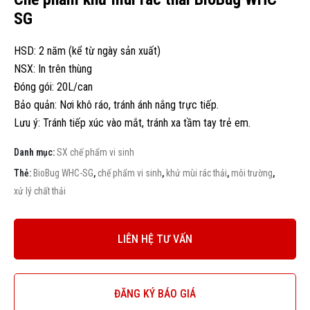
SG
HSD: 2 năm (kể từ ngày sản xuất)
NSX: In trên thùng
Đóng gói: 20L/can
Bảo quản: Nơi khô ráo, tránh ánh nắng trực tiếp.
Lưu ý: Tránh tiếp xúc vào mắt, tránh xa tầm tay trẻ em.
Danh mục:
SX chế phẩm vi sinh
Thẻ:
BioBug WHC-SG
,
chế phẩm vi sinh
,
khử mùi rác thải
,
môi trường
,
xử lý chất thải
LIÊN HỆ TƯ VẤN
ĐĂNG KÝ BÁO GIÁ