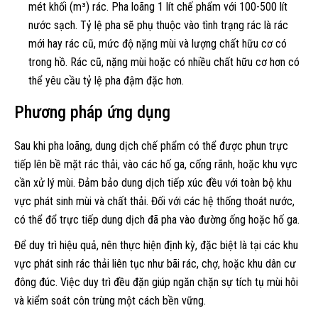
mét khối (m³) rác. Pha loãng 1 lít chế phẩm với 100-500 lít
nước sạch. Tỷ lệ pha sẽ phụ thuộc vào tình trạng rác là rác
mới hay rác cũ, mức độ nặng mùi và lượng chất hữu cơ có
trong hồ. Rác cũ, nặng mùi hoặc có nhiều chất hữu cơ hơn có
thể yêu cầu tỷ lệ pha đậm đặc hơn.
Phương pháp ứng dụng
Sau khi pha loãng, dung dịch chế phẩm có thể được phun trực
tiếp lên bề mặt rác thải, vào các hố ga, cống rãnh, hoặc khu vực
cần xử lý mùi. Đảm bảo dung dịch tiếp xúc đều với toàn bộ khu
vực phát sinh mùi và chất thải. Đối với các hệ thống thoát nước,
có thể đổ trực tiếp dung dịch đã pha vào đường ống hoặc hố ga.
Để duy trì hiệu quả, nên thực hiện định kỳ, đặc biệt là tại các khu
vực phát sinh rác thải liên tục như bãi rác, chợ, hoặc khu dân cư
đông đúc. Việc duy trì đều đặn giúp ngăn chặn sự tích tụ mùi hôi
và kiểm soát côn trùng một cách bền vững.