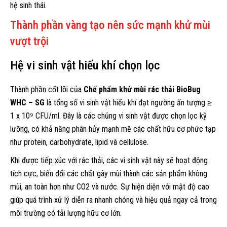
hệ sinh thái.
Thành phần vàng tạo nên sức mạnh khử mùi
vượt trội
Hệ vi sinh vật hiếu khí chọn lọc
Thành phần cốt lõi của
Chế phẩm khử mùi rác thải BioBug
WHC – SG
là tổng số vi sinh vật hiếu khí đạt ngưỡng ấn tượng ≥
1 x 10⁹ CFU/ml. Đây là các chủng vi sinh vật được chọn lọc kỹ
lưỡng, có khả năng phân hủy mạnh mẽ các chất hữu cơ phức tạp
như protein, carbohydrate, lipid và cellulose.
Khi được tiếp xúc với rác thải, các vi sinh vật này sẽ hoạt động
tích cực, biến đổi các chất gây mùi thành các sản phẩm không
mùi, an toàn hơn như CO2 và nước. Sự hiện diện với mật độ cao
giúp quá trình xử lý diễn ra nhanh chóng và hiệu quả ngay cả trong
môi trường có tải lượng hữu cơ lớn.