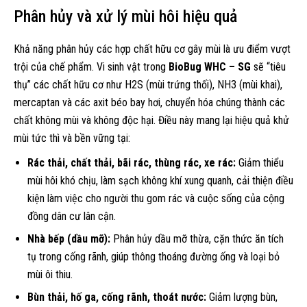
Phân hủy và xử lý mùi hôi hiệu quả
Khả năng phân hủy các hợp chất hữu cơ gây mùi là ưu điểm vượt
trội của chế phẩm. Vi sinh vật trong
BioBug WHC – SG
sẽ “tiêu
thụ” các chất hữu cơ như H2S (mùi trứng thối), NH3 (mùi khai),
mercaptan và các axit béo bay hơi, chuyển hóa chúng thành các
chất không mùi và không độc hại. Điều này mang lại hiệu quả khử
mùi tức thì và bền vững tại:
Rác thải, chất thải, bãi rác, thùng rác, xe rác:
Giảm thiểu
mùi hôi khó chịu, làm sạch không khí xung quanh, cải thiện điều
kiện làm việc cho người thu gom rác và cuộc sống của cộng
đồng dân cư lân cận.
Nhà bếp (dầu mỡ):
Phân hủy dầu mỡ thừa, cặn thức ăn tích
tụ trong cống rãnh, giúp thông thoáng đường ống và loại bỏ
mùi ôi thiu.
Bùn thải, hố ga, cống rãnh, thoát nước:
Giảm lượng bùn,