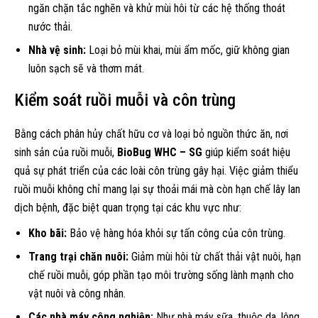
ngăn chặn tắc nghẽn và khử mùi hôi từ các hệ thống thoát
nước thải.
Nhà vệ sinh:
Loại bỏ mùi khai, mùi ẩm mốc, giữ không gian
luôn sạch sẽ và thơm mát.
Kiểm soát ruồi muỗi và côn trùng
Bằng cách phân hủy chất hữu cơ và loại bỏ nguồn thức ăn, nơi
sinh sản của ruồi muỗi,
BioBug WHC – SG
giúp kiểm soát hiệu
quả sự phát triển của các loài côn trùng gây hại. Việc giảm thiểu
ruồi muỗi không chỉ mang lại sự thoải mái mà còn hạn chế lây lan
dịch bệnh, đặc biệt quan trọng tại các khu vực như:
Kho bãi:
Bảo vệ hàng hóa khỏi sự tấn công của côn trùng.
Trang trại chăn nuôi:
Giảm mùi hôi từ chất thải vật nuôi, hạn
chế ruồi muỗi, góp phần tạo môi trường sống lành mạnh cho
vật nuôi và công nhân.
Các nhà máy công nghiệp:
Như nhà máy sữa, thuộc da, lông