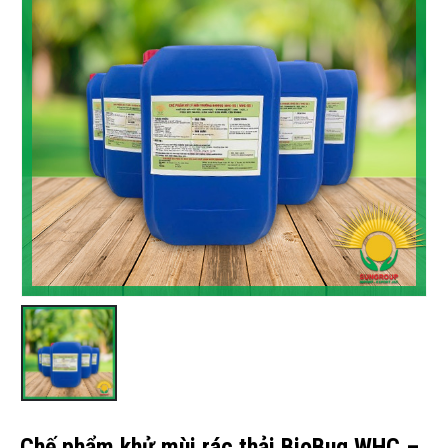
Chế phẩm khử mùi rác thải BioBug WHC –