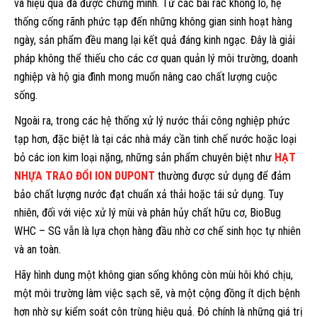
và hiệu quả đã được chứng minh. Từ các bãi rác khổng lồ, hệ
thống cống rãnh phức tạp đến những không gian sinh hoạt hàng
ngày, sản phẩm đều mang lại kết quả đáng kinh ngạc. Đây là giải
pháp không thể thiếu cho các cơ quan quản lý môi trường, doanh
nghiệp và hộ gia đình mong muốn nâng cao chất lượng cuộc
sống.
Ngoài ra, trong các hệ thống xử lý nước thải công nghiệp phức
tạp hơn, đặc biệt là tại các nhà máy cần tinh chế nước hoặc loại
bỏ các ion kim loại nặng, những sản phẩm chuyên biệt như
HẠT
NHỰA TRAO ĐỔI ION DUPONT
thường được sử dụng để đảm
bảo chất lượng nước đạt chuẩn xả thải hoặc tái sử dụng. Tuy
nhiên, đối với việc xử lý mùi và phân hủy chất hữu cơ, BioBug
WHC – SG vẫn là lựa chọn hàng đầu nhờ cơ chế sinh học tự nhiên
và an toàn.
Hãy hình dung một không gian sống không còn mùi hôi khó chịu,
một môi trường làm việc sạch sẽ, và một cộng đồng ít dịch bệnh
hơn nhờ sự kiểm soát côn trùng hiệu quả. Đó chính là những giá trị