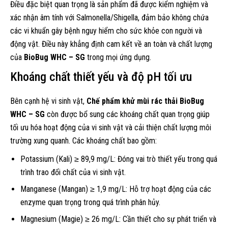
Điều đặc biệt quan trọng là sản phẩm đã được kiểm nghiệm và
xác nhận âm tính với Salmonella/Shigella, đảm bảo không chứa
các vi khuẩn gây bệnh nguy hiểm cho sức khỏe con người và
động vật. Điều này khẳng định cam kết về an toàn và chất lượng
của
BioBug WHC – SG
trong mọi ứng dụng.
Khoáng chất thiết yếu và độ pH tối ưu
Bên cạnh hệ vi sinh vật,
Chế phẩm khử mùi rác thải BioBug
WHC – SG
còn được bổ sung các khoáng chất quan trọng giúp
tối ưu hóa hoạt động của vi sinh vật và cải thiện chất lượng môi
trường xung quanh. Các khoáng chất bao gồm:
Potassium (Kali) ≥ 89,9 mg/L: Đóng vai trò thiết yếu trong quá
trình trao đổi chất của vi sinh vật.
Manganese (Mangan) ≥ 1,9 mg/L: Hỗ trợ hoạt động của các
enzyme quan trọng trong quá trình phân hủy.
Magnesium (Magie) ≥ 26 mg/L: Cần thiết cho sự phát triển và