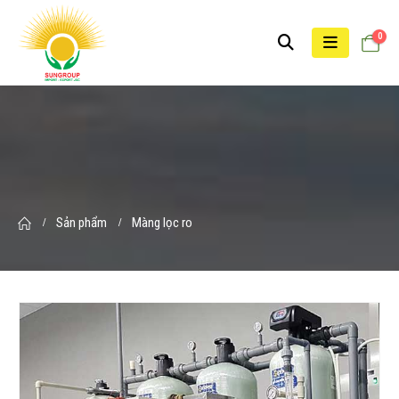
0
Sản phẩm
Màng lọc ro