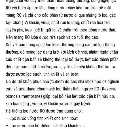
Ngược lại với quy trình thẩm thấu thông thường, công nghệ lọc
RO với bơm áp lực lớn, dòng nước chảy liên tục trên bề mặt
màng RO và chỉ cho các phân tử nước đi qua những lỗ lọc, các
tạp chất ( Vi khuẩn, virus, chất rắn lơ lững, chất rắn hòa tan,
huyển phù, keo…)sẽ bị giữ lại và cuốn trôi theo dòng nước thải.
Nên màng RO luôn được rửa sạch và có tuổi thọ cao.
Đối với các công nghệ lọc khác thường dùng các bộ lọc thông
thường, có màng lọc dạng lưới với kích cỡ nhỏ, nhằm ngăn chặn
các chất cặn bẩn sẽ không thể loại bỏ được hết các thành phần
độc hại, các chất ô nhiễm, virus, vi khuẩn nên không thể tạo ra
được nước lọc sạch, tinh khiết và an toàn.
Do đó để khắc phục nhược điểm đó các nhà khoa học đã nghiên
cứu và ứng dụng công nghệ lọc thẩm thấu ngược RO (Reverse
osmosis membrane) giúp loại bỏ hầu hết các cặn bẩn hữu cơ,
kim loại nặng , vô cơ, vi khuẩn và virus gây bệnh.
Hệ thống lọc nước RO được ứng dụng cho :
– Lọc nước uống tinh khiết cho sinh hoạt
– Lọc nước cho hệ thống nhà hàng khách sạn