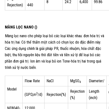
8
24.2
6,400
99.86
Rejection)
440
MÀNG LỌC NANO (
)
Màng lọc nano cho phép loại bỏ các loại khác nhau: đơn hóa trị và
hóa trị hai. Có thể thấm một cách có chọn lọc do đặc điểm này.
Các ứng dụng chính là giải pháp PR, thuốc nhuộm, hóa chất đặc
biệt, thu hồi nguyên liệu thô đắt tiền và tiền xử lý để loại bỏ các
phần đơn giá trị: Ion âm và loại bỏ ion Tone-hóa trị hai trong quá
trình xử lý nước biển.
Flow Rate
NaCl
MgSO
Diameter/
4
Model
Rejection
Length
3
(GPD,m
/d)
Rejection(%)
(%)
(inch)
NE8040-
12,000