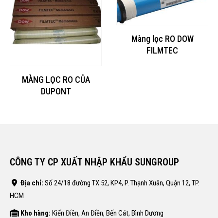
Màng lọc RO DOW
FILMTEC
MÀNG LỌC RO CỦA
DUPONT
á
ện
,000,000₫.
CÔNG TY CP XUẤT NHẬP KHẨU SUNGROUP
Địa chỉ:
Số 24/18 đường TX 52, KP4, P. Thạnh Xuân, Quận 12, TP.
HCM
Kho hàng:
Kiến Điền, An Điền, Bến Cát, Bình Dương