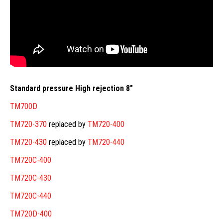
Standard pressure High rejection 8″
TM700D
TM720-370
replaced by
TM720-400
TM720-430
replaced by
TM720-440
TM720C-400
TM720C-430
TM720C-440
TM720D-400