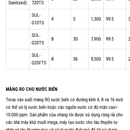
Sanitized)
720TS
SUL-
4
5
1,300
99.5
G10TS
SUL-
8
30
7,900
99.5
G20TS
SUL-
8
36
9,500
99.5
G20FTS
MÀNG RO CHO NƯỚC BIỂN
Toray sản xuất màng RO nước biển có đường kính 4, 8 và 16 inch
có thể xử lý nước biển hoặc các nguồn nước có độ mặn cao>
10.000 ppm. Sản phẩm của chúng tôi được sử dụng rộng rãi cho
các nhà máy khử muối mega, máy tạo nước cho tàu thuyền tư
nhân và tàu thương mại, và xử lý nước đuôi mỏ để tái sử dụng