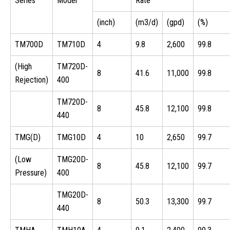
Series
Model
Rate
(inch)
(m3/d)
(gpd)
(%)
TM700D
TM710D
4
9.8
2,600
99.8
(High
TM720D-
8
41.6
11,000
99.8
Rejection)
400
TM720D-
8
45.8
12,100
99.8
440
TMG(D)
TMG10D
4
10
2,650
99.7
(Low
TMG20D-
8
45.8
12,100
99.7
Pressure)
400
TMG20D-
8
50.3
13,300
99.7
440