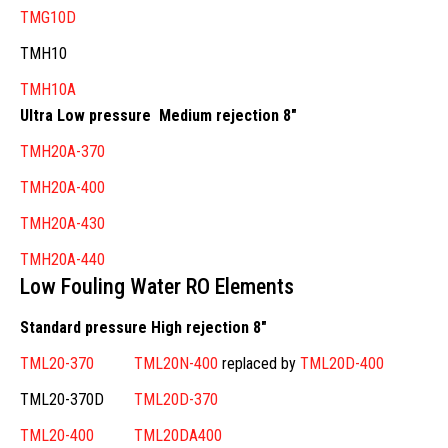
TMG10D
TMH10
TMH10A
Ultra Low pressure Medium rejection 8″
TMH20A-370
TMH20A-400
TMH20A-430
TMH20A-440
Low Fouling Water RO Elements
Standard pressure High rejection 8″
TML20-370
TML20N-400
replaced by
TML20D-400
TML20-370D
TML20D-370
TML20-400
TML20DA400