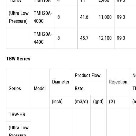
TMHA
TMH10A
4
9.1
2,400
99.3
(Ultra Low
TMH20A-
8
41.6
11,000
99.3
Pressure)
400C
TMH20A-
8
45.7
12,100
99.3
440C
TBW Series:
Product Flow
N
Diameter
Rejection
Series
Model
Rate
T
(inch)
(m3/d)
(gpd)
(%)
(m
TBW-HR
(Ultra Low
Pressure,