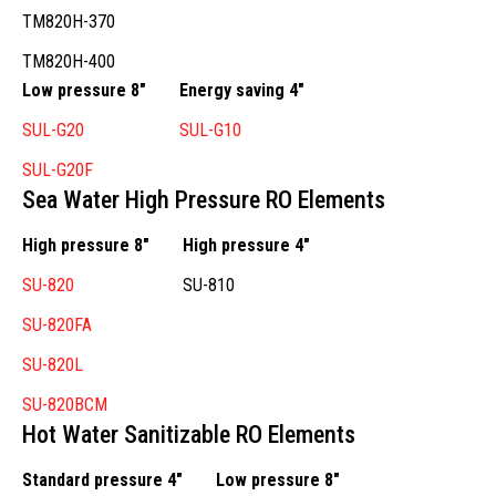
TM820H-370
TM820H-400
Low pressure 8″
Energy saving 4″
SUL-G20
SUL-G10
SUL-G20F
Sea Water High Pressure RO Elements
High pressure 8″
High pressure 4″
SU-820
SU-810
SU-820FA
SU-820L
SU-820BCM
Hot Water Sanitizable RO Elements
Standard pressure 4″
Low pressure 8″