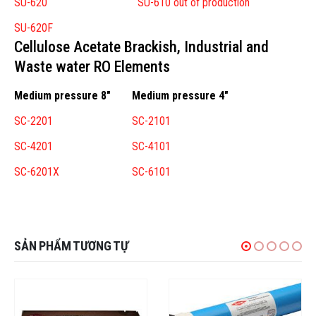
SU-620
SU-610 out of production
SU-620F
Cellulose Acetate Brackish, Industrial and
Waste water RO Elements
Medium pressure 8″
Medium pressure 4″
SC-2201
SC-2101
SC-4201
SC-4101
SC-6201X
SC-6101
SẢN PHẨM TƯƠNG TỰ