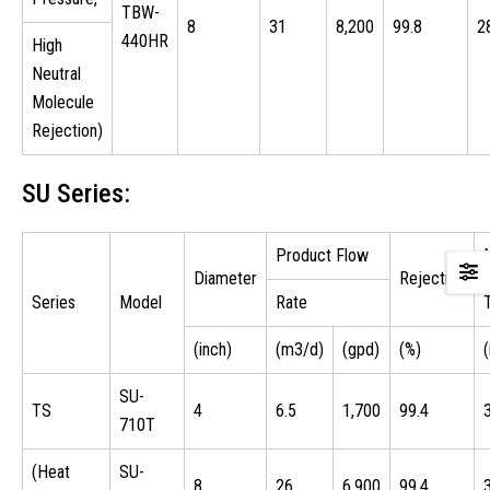
TBW-
8
31
8,200
99.8
2
440HR
High
Neutral
Molecule
Rejection)
SU Series:
Product Flow
Diameter
Rejection
Series
Model
Rate
(inch)
(m3/d)
(gpd)
(%)
(
SU-
TS
4
6.5
1,700
99.4
710T
(Heat
SU-
8
26
6,900
99.4