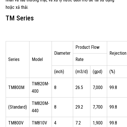
hoặc xả thải.
TM Series
Product Flow
Diameter
Rejection
Series
Model
Rate
(inch)
(m3/d)
(gpd)
(%)
TM820M-
TM800M
8
26.5
7,000
99.8
400
TM820M-
(Standard)
8
29.2
7,700
99.8
440
TM800V
TM810V
4
7.2
1,900
99.8