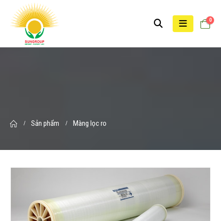
0
Sản phẩm
Màng lọc ro