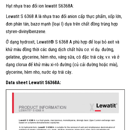
Hạt nhựa trao đổi ion lewatit S6368A:
Lewatit S 6368 A là nhựa trao đổi anion cấp thực phẩm, xốp lớn,
đơn phân tán, bazơ mạnh (loại I) dựa trên chất đồng trùng hợp
styren-divinylbenzene.
Ở dạng hydroxit, Lewatit® S 6368 A phù hợp để loại bỏ axit và
khử màu đồng thời các dung dịch chất hữu cơ. ví dụ. đường,
gelatine, glycerine, hèm nho, váng sữa, cô đặc trái cây, v.v. và ở
dạng clorua để khử màu xi-rô đường (củ cải đường hoặc mía),
glycerine, hèm nho, nước ép trái cây..
Data sheet Lewatit S6368A: