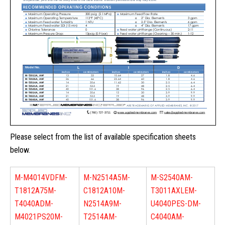
Please select from the list of available specification sheets
below.
M-M4014VDF
M-
M-N2514A5
M-
M-S2540A
M-
T1812A75
M-
C1812A10
M-
T3011AXLE
M-
T4040AD
M-
N2514A9
M-
U4040PES-D
M-
M4021PS20
M-
T2514A
M-
C4040A
M-