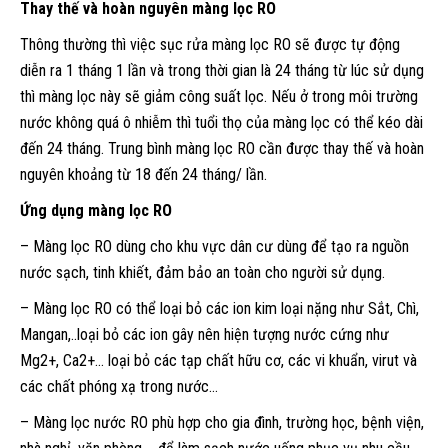
Thay thế và hoàn nguyên màng lọc RO
Thông thường thì việc sục rửa màng lọc RO sẽ được tự động
diễn ra 1 tháng 1 lần và trong thời gian là 24 tháng từ lúc sử dụng
thì màng lọc này sẽ giảm công suất lọc. Nếu ở trong môi trường
nước không quá ô nhiễm thì tuổi thọ của màng lọc có thể kéo dài
đến 24 tháng. Trung bình màng lọc RO cần được thay thế và hoàn
nguyên khoảng từ 18 đến 24 tháng/ lần.
Ứng dụng màng lọc RO
– Màng lọc RO dùng cho khu vực dân cư dùng để tạo ra nguồn
nước sạch, tinh khiết, đảm bảo an toàn cho người sử dụng.
– Màng lọc RO có thể loại bỏ các ion kim loại nặng như Sắt, Chì,
Mangan,..loại bỏ các ion gây nên hiện tượng nước cứng như
Mg2+, Ca2+… loại bỏ các tạp chất hữu cơ, các vi khuẩn, virut và
các chất phóng xạ trong nước…
– Màng lọc nước RO phù hợp cho gia đình, trường học, bệnh viện,