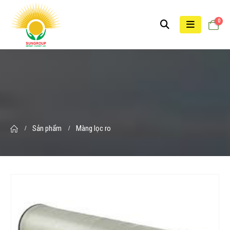
0
Sản phẩm
Màng lọc ro