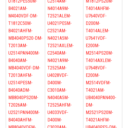
U1812PES50
M-
C2514A
M-
M1812PS20
M-
B4021A
M-
N4014A9
M-
T4014AHF
M-
M4040VDF-D
M-
T2521ALE
M-
U7640VDF-
T1812C50
M-
U4021PES
M-
D200
M-
B4021AHF
M-
C2521A
M-
T4014ALE
M-
MB4040PS20-D
M-
N4021A5
M-
U7641VDF-
T2013A
M-
T2521AXLE
M-
E200
M-
U2514PAN400
M-
C2540A
M-
M2514PS20
M-
B4040A
M-
N4021A9
M-
T4014AXLE
M-
MB4040VDF-D
M-
T2525A
M-
U7648VDF-
T2013AHF
M-
U4028VDF-
E200
M-
U2514PES
M-
D400
M-
M2514VDF
M-
B4040AD
M-
C3010A
M-
T4021A
M-
MB8040PS20
M-
N4040A5
M-
UB4040PAN400-
T2026A
M-
T2525AHF
M-
D
M-
U2521PAN400
M-
U4033VDF-
M2521PS20
M-
B4040AHF
M-
D400
M-
T4021AHF
M-
MB8040VDF
M-
C3020A
M-
UB4040PES-D
M-