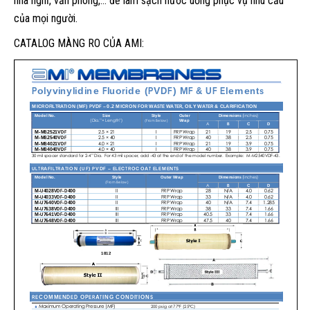
nhà nghỉ, văn phòng,… để làm sạch nước uống phục vụ nhu cầu
của mọi người.
CATALOG MÀNG RO CỦA AMI: