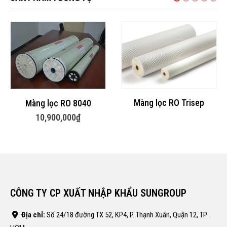
Màng lọc RO Trisep
Màng lọc RO 8040
10,900,000
₫
á
ện
CÔNG TY CP XUẤT NHẬP KHẨU SUNGROUP
,000,000₫.
Địa chỉ:
Số 24/18 đường TX 52, KP4, P. Thạnh Xuân, Quận 12, TP.