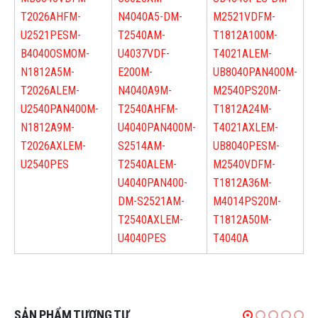
T2026AHF
M-
N4040A5-D
M-
M2521VDF
M-
U2521PES
M-
T2540A
M-
T1812A100
M-
B4040OSMO
M-
U4037VDF-
T4021ALE
M-
N1812A5
M-
E200
M-
UB8040PAN400
M-
T2026ALE
M-
N4040A9
M-
M2540PS20
M-
U2540PAN400
M-
T2540AHF
M-
T1812A24
M-
N1812A9
M-
U4040PAN400
M-
T4021AXLE
M-
T2026AXLE
M-
S2514A
M-
UB8040PES
M-
U2540PES
T2540ALE
M-
M2540VDF
M-
U4040PAN400-
T1812A36
M-
D
M-S2521A
M-
M4014PS20
M-
T2540AXLE
M-
T1812A50
M-
U4040PES
T4040A
SẢN PHẨM TƯƠNG TỰ