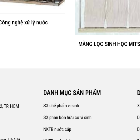
Công nghệ xử lý nước
MÀNG LỌC SINH HỌC MITS
DANH MỤC SẢN PHẨM
SX chế phẩm vi sinh
X
12, TP. HCM
SX phân bón hữu cơ vi sinh
D
NKTB nước cấp
D