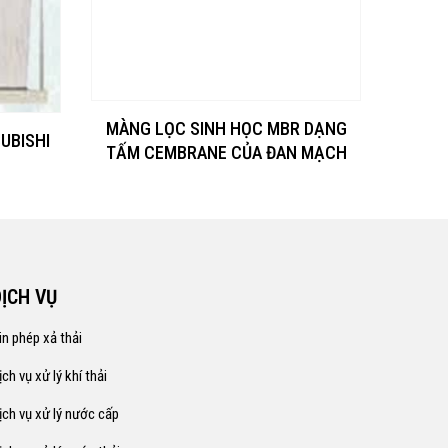
Màng l
MÀNG LỌC SINH HỌC MBR DẠNG
UBISHI
TẤM CEMBRANE CỦA ĐAN MẠCH
DỊCH VỤ
in phép xả thải
ịch vụ xử lý khí thải
ịch vụ xử lý nước cấp