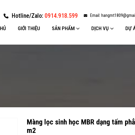
Hotline/Zalo:
0914.918.599
Email:
hangmt1809@gmai
CHỦ
GIỚI THIỆU
SẢN PHẨM
DỊCH VỤ
DỰ 
Màng lọc sinh học MBR dạng tấm phẳ
m2