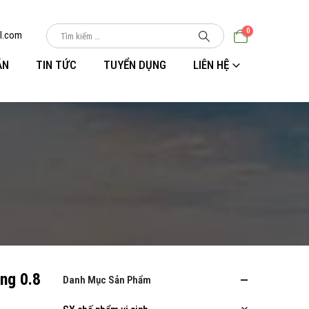
0
l.com
ÁN
TIN TỨC
TUYỂN DỤNG
LIÊN HỆ
ng 0.8
Danh Mục Sản Phẩm